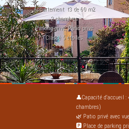
Appartement t3 de 60 m2
2 chambres
Parking privé, Patio privé
Classé 5 étoiles
👤
Capacité d’accueil 
chambres)
🌿 Patio privé avec vue
🅿️ Place de parking pr