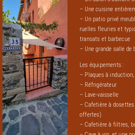
– Une cuisine entière
– Un patio privé meub
ruelles fleuries et typ
transats et barbecue
– Une grande salle de b
Les équipements :
– Plaques à induction,
– Réfrigérateur
– Lave-vaisselle
– Cafetière à dosette
offertes)
– Cafetière à filtres, 
– Cave à vin, et une p