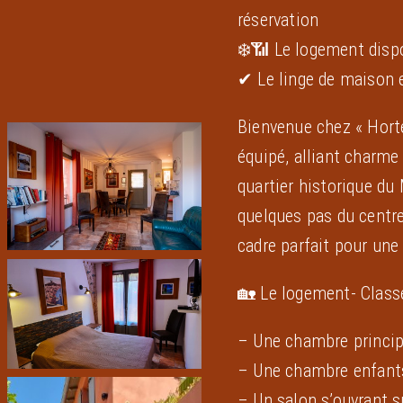
réservation
❄️📶 Le logement dispo
✔ Le linge de maison e
Bienvenue chez « Hort
équipé, alliant charme
quartier historique du
quelques pas du centre-
cadre parfait pour une
🏡 Le logement- Classé
– Une chambre principa
– Une chambre enfants
– Un salon s’ouvrant s