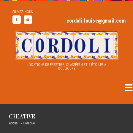
Skip
SUIVEZ-NOUS
to
cordoli.louise@gmail.com
content
LOCATIONS DE PRESTIGE, CLASSÉES 4 ET 5 ÉTOILES À
COLLIOURE
To
Aliquam congue semper metus
Na
Creative
Design
ACCUEIL
CREATIVE
Accueil
»
Creative
DEMEURES