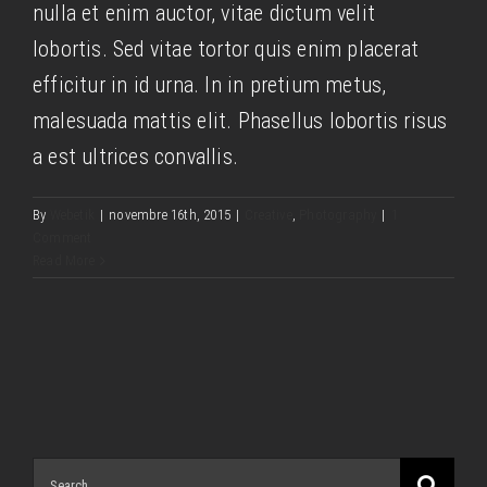
nulla et enim auctor, vitae dictum velit
lobortis. Sed vitae tortor quis enim placerat
efficitur in id urna. In in pretium metus,
malesuada mattis elit. Phasellus lobortis risus
a est ultrices convallis.
By
Webetik
|
novembre 16th, 2015
|
Creative
,
Photography
|
1
Comment
Read More
Search