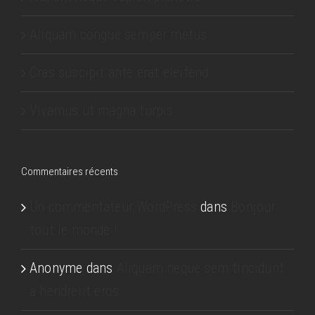
Aliquam congue semper metus
Cras suscipit ante erat eleifend
Vivamus ut magna turpis
Commentaires récents
Un commentateur WordPress
dans
Bonjour
tout le monde !
Anonyme
dans
Aliquam neque sem tincidunt
a hendrerit eros