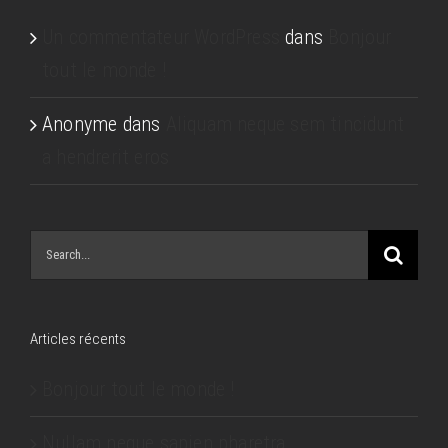
Un commentateur WordPress
dans
Bonjour
tout le monde !
Anonyme
dans
Aliquam neque sem tincidunt
a hendrerit eros
Search
for:
Articles récents
Bonjour tout le monde !
Nullam neque sapien pharetra