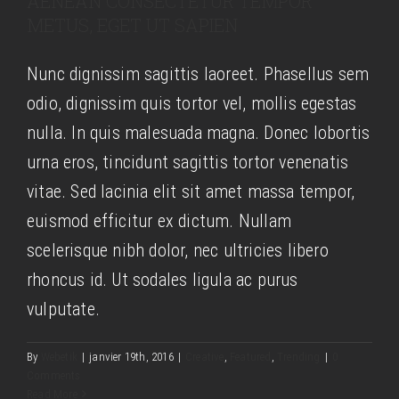
AENEAN CONSECTETUR TEMPOR
METUS, EGET UT SAPIEN
Nunc dignissim sagittis laoreet. Phasellus sem
odio, dignissim quis tortor vel, mollis egestas
nulla. In quis malesuada magna. Donec lobortis
urna eros, tincidunt sagittis tortor venenatis
vitae. Sed lacinia elit sit amet massa tempor,
euismod efficitur ex dictum. Nullam
scelerisque nibh dolor, nec ultricies libero
rhoncus id. Ut sodales ligula ac purus
vulputate.
Integer non ligula libero
By
Webetik
|
janvier 19th, 2016
|
Creative
,
Featured
,
Trending
|
0
Comments
Creative
Design
Featured
Read More