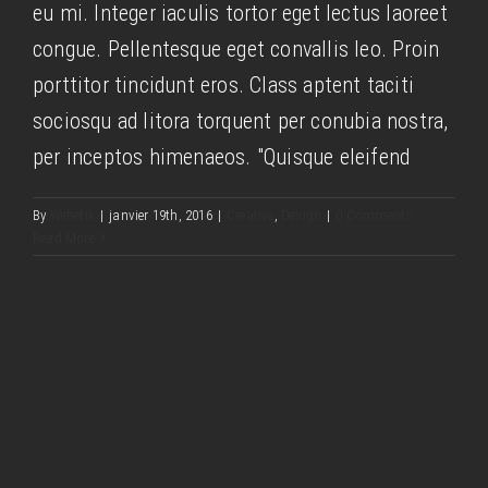
eu mi. Integer iaculis tortor eget lectus laoreet
congue. Pellentesque eget convallis leo. Proin
porttitor tincidunt eros. Class aptent taciti
sociosqu ad litora torquent per conubia nostra,
per inceptos himenaeos. "Quisque eleifend
Cras suscipit ante erat eleifend
By
Webetik
|
janvier 19th, 2016
|
Creative
,
Design
|
0 Comments
Creative
News
Read More