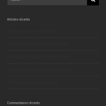
for:
Articles récents
Bonjour tout le monde !
Nullam neque sapien pharetra
Aliquam congue semper metus
Cras suscipit ante erat eleifend
Vivamus ut magna turpis
Commentaires récents