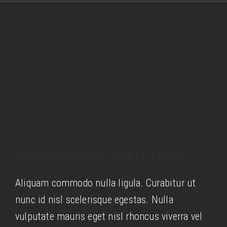
GALERIE
LOUISE
CONTACT
PAULINE
HORTENCE
DENISE
MARIE-DENISE
MARGARITA
ALIQUAM CONGUE SEMPER METUS
MARIE
Aliquam commodo nulla ligula. Curabitur ut
LOUIS
nunc id nisl scelerisque egestas. Nulla
vulputate mauris eget nisl rhoncus viverra vel