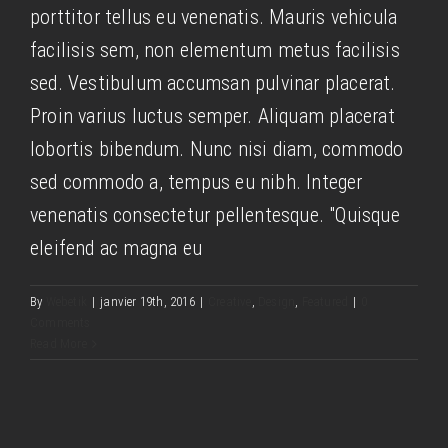
porttitor tellus eu venenatis. Mauris vehicula
facilisis sem, non elementum metus facilisis
sed. Vestibulum accumsan pulvinar placerat.
Proin varius luctus semper. Aliquam placerat
lobortis bibendum. Nunc nisi diam, commodo
sed commodo a, tempus eu nibh. Integer
venenatis consectetur pellentesque. "Quisque
eleifend ac magna eu
Aliquam neque sem tincidunt a
By
Webetik
|
janvier 19th, 2016
|
Creative
,
Design
,
Featured
|
0
hendrerit eros
Comments
Read More
Creative
Photography