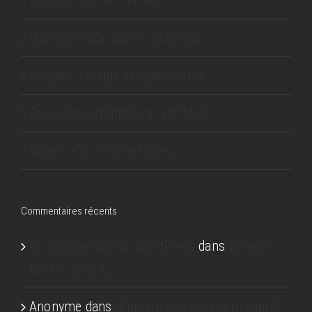
Bonjour tout le monde !
Nullam neque sapien pharetra
Aliquam congue semper metus
Cras suscipit ante erat eleifend
Vivamus ut magna turpis
Commentaires récents
Un commentateur WordPress
dans
Bonjour
tout le monde !
Anonyme
dans
Aliquam neque sem tincidunt