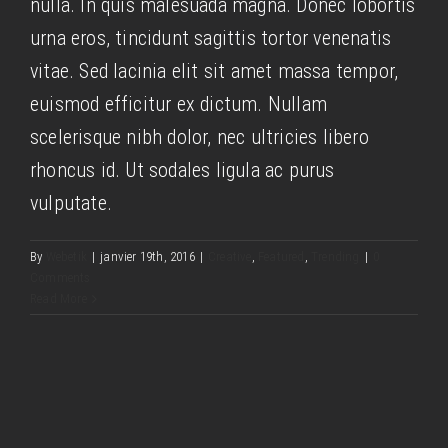
nulla. In quis malesuada magna. Donec lobortis
urna eros, tincidunt sagittis tortor venenatis
vitae. Sed lacinia elit sit amet massa tempor,
euismod efficitur ex dictum. Nullam
scelerisque nibh dolor, nec ultricies libero
rhoncus id. Ut sodales ligula ac purus
vulputate.
By
Webetik
|
janvier 19th, 2016
|
Creative
,
Featured
,
Trending
|
0
Comments
Read More