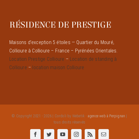
RÉSIDENCE DE PRESTIGE
Maisons d’exception 5 étoiles — Quartier du Mouré,
Collioure à Collioure – France – Pyrénées Orientales.
Location Prestige Collioure
–
Location de standing à
Collioure
–
location maison Collioure
© Copyright 2021 - 2026 | Cordoli by Webetik -
agence web à Perpignan
|
tous droits réservés