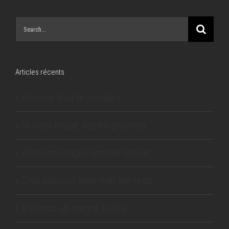
Search
for:
Articles récents
Bonjour tout le monde !
Nullam neque sapien pharetra
Aliquam congue semper metus
Cras suscipit ante erat eleifend
Vivamus ut magna turpis