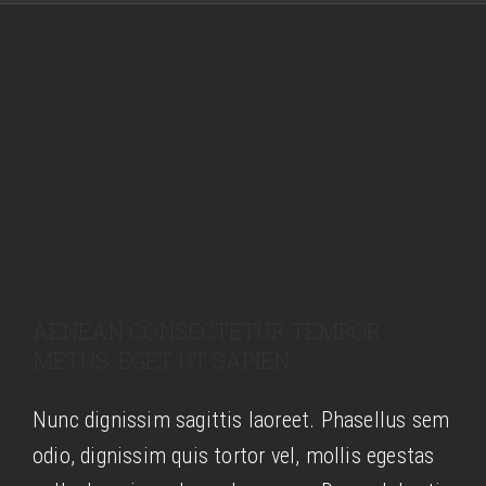
GALERIE
LOUISE
CONTACT
PAULINE
HORTENCE
DENISE
MARIE-DENISE
MARGARITA
AENEAN CONSECTETUR TEMPOR
METUS, EGET UT SAPIEN
MARIE
Nunc dignissim sagittis laoreet. Phasellus sem
LOUIS
odio, dignissim quis tortor vel, mollis egestas