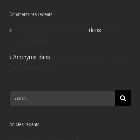
Commentaires récents
Un commentateur WordPress
dans
Bonjour
tout le monde !
Anonyme
dans
Aliquam neque sem tincidunt
a hendrerit eros
Search
for:
Articles récents