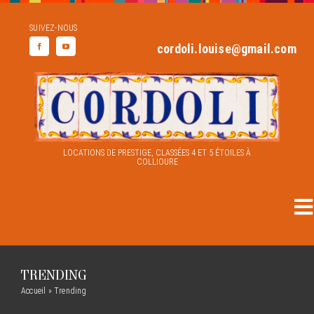
Skip
SUIVEZ-NOUS
to
cordoli.louise@gmail.com
content
LOCATIONS DE PRESTIGE, CLASSÉES 4 ET 5 ÉTOILES À
COLLIOURE
To
Aenean consectetur tempor metus,
Na
eget ut sapien
ACCUEIL
TRENDING
Creative
Featured
Trending
Accueil
»
Trending
DEMEURES