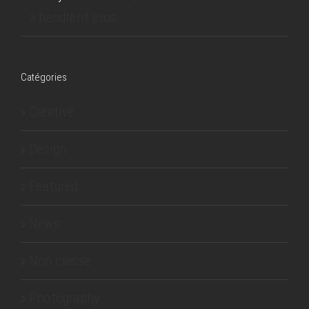
a hendrerit eros
Catégories
Creative
Design
Featured
News
Non classé
Photography