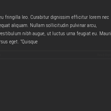
 luctus sem massa
eu fringilla leo. Curabitur dignissim efficitur lorem nec
Design
Technology
quat aliquam. Nullam sollicitudin pulvinar arcu,
 vestibulum nibh augue, ut luctus urna feugiat eu. Maur
rsus eget. "Quisque
s
Read Mor