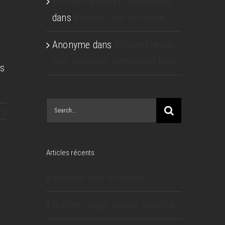
Un commentateur WordPress
dans
Bonjour tout le monde !
Anonyme
dans
Aliquam neque
sem tincidunt a hendrerit eros
is
Search
e
for:
Articles récents
Bonjour tout le monde !
Nullam neque sapien pharetra