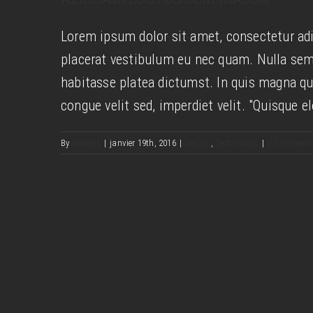
Sed place
Lorem ipsum dolor sit amet, consectetur adi
placerat vestibulum eu nec quam. Nulla sem
habitasse platea dictumst. In quis magna qu
congue velit sed, imperdiet velit. "Quisque e
By
Webetik
|
janvier 19th, 2016
|
Design
,
Technology
|
0 Comment