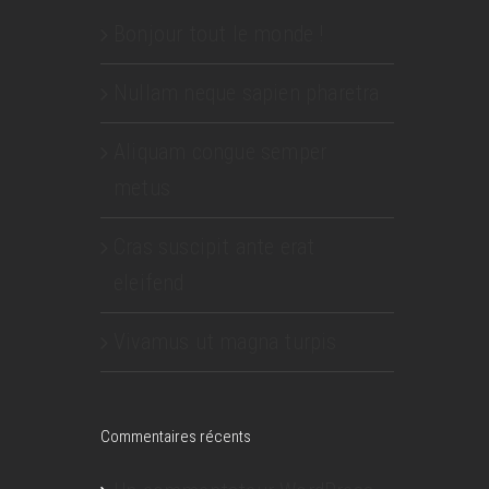
Bonjour tout le monde !
Nullam neque sapien pharetra
Aliquam congue semper
metus
Cras suscipit ante erat
eleifend
Vivamus ut magna turpis
Commentaires récents