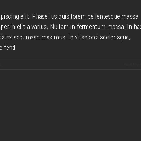
rat velit ante feugiat
piscing elit. Phasellus quis lorem pellentesque massa
Technology
per in elit a varius. Nullam in fermentum massa. In ha
is ex accumsan maximus. In vitae orci scelerisque,
leifend
s
Read Mor