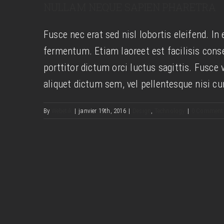
NULLAM NEQUE SAPIEN PHARETRA
Aliquam
Fusce nec erat sed nisl lobortis eleifend. In 
fermentum. Etiam laoreet est facilisis conse
porttitor dictum orci luctus sagittis. Fusce
aliquet dictum sem, vel pellentesque nisi cu
By
Webetik
|
janvier 19th, 2016
|
Design
,
Technology
|
0 Comment