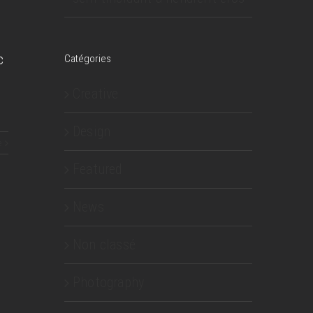
c
Catégories
Creative
Design
e
Featured
News
Non classé
Photography