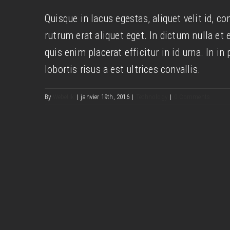
Nulla in lorem et r
Quisque in lacus egestas, aliquet velit id, co
News
rutrum erat aliquet eget. In dictum nulla et e
quis enim placerat efficitur in id urna. In i
lobortis risus a est ultrices convallis.
By
Webetik
|
janvier 19th, 2016
|
Technology
|
0 Comments