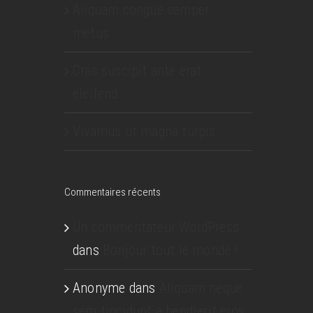
Aliquam congue semper
metus
Cras suscipit ante erat
eleifend
Vivamus ut magna turpis
Commentaires récents
Un commentateur WordPress
dans
Bonjour tout le monde !
Anonyme
dans
Aliquam neque
sem tincidunt a hendrerit eros