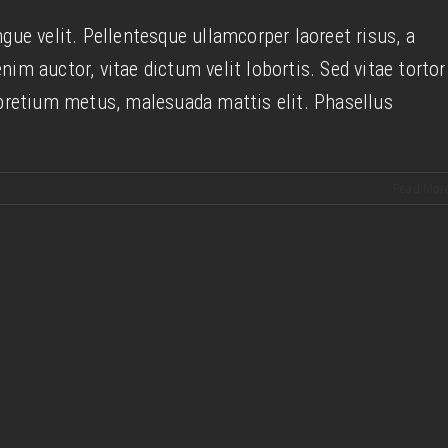
isus bibendum in molest aculis
ngue velit. Pellentesque ullamcorper laoreet risus, a
Technology
Wordpress
nim auctor, vitae dictum velit lobortis. Sed vitae tortor
n pretium metus, malesuada mattis elit. Phasellus
Read Mor